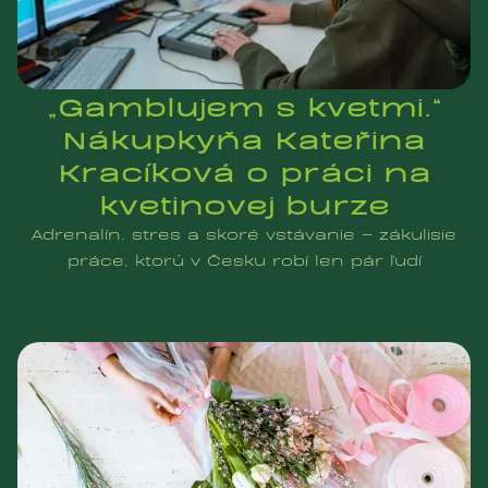
„Gamblujem s kvetmi.“
Nákupkyňa Kateřina
Kracíková o práci na
kvetinovej burze
Adrenalín, stres a skoré vstávanie – zákulisie
práce, ktorú v Česku robí len pár ľudí