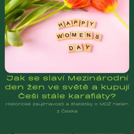
Jak se slaví Mezinárodní
den žen ve světě a kupují
Češi stále karafiáty?
Historické zaujímavosti a štatistiky o MDŽ nielen
z Česka