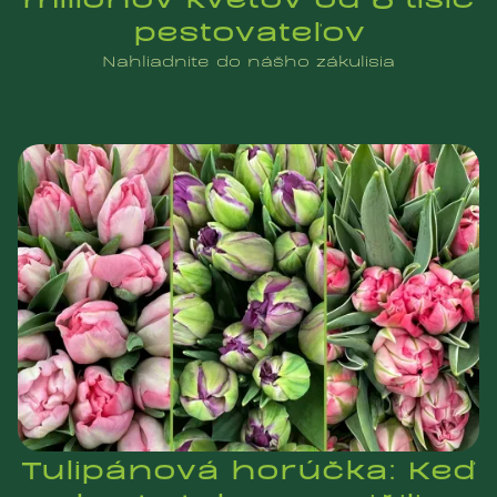
pestovateľov
Nahliadnite do nášho zákulisia
Tulipánová horúčka: Keď