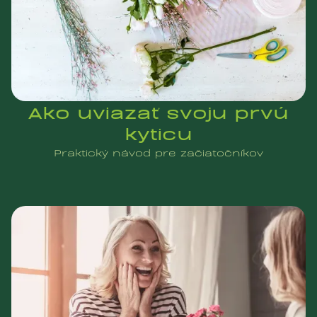
Ako uviazať svoju prvú
kyticu
Praktický návod pre začiatočníkov