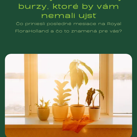
burzy, ktoré by vám
nemali ujsť
Čo priniesli posledné mesiace na Royal
FloraHolland a čo to znamená pre vás?