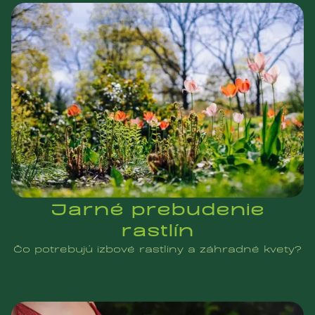
Jarné prebudenie
rastlín
Čo potrebujú izbové rastliny a záhradné kvety?