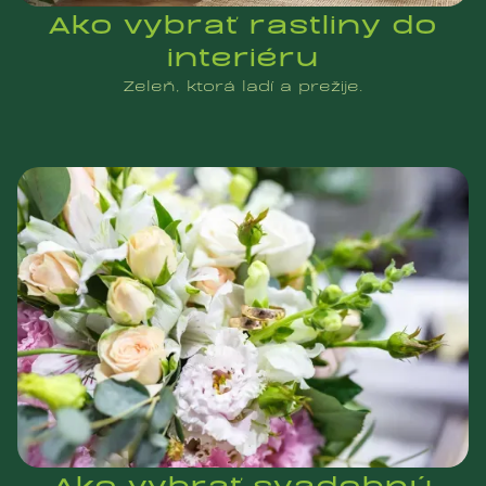
Ako vybrať rastliny do
interiéru
Zeleň, ktorá ladí a prežije.
Ako vybrať svadobnú