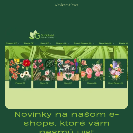
Valentína
Novinky na našom e-
shope, ktoré vám
nesmú ujsť