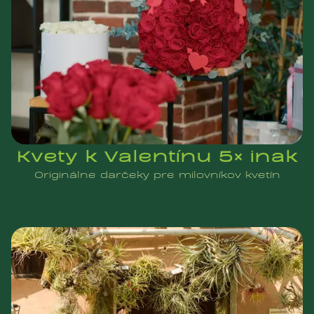
Kvety k Valentínu 5× inak
Originálne darčeky pre milovníkov kvetín