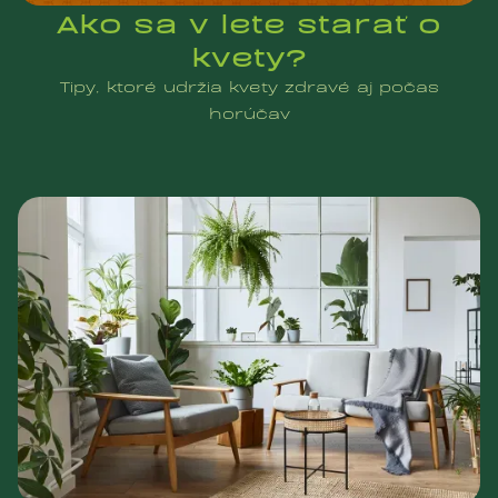
Ako sa v lete starať o
kvety?
Tipy, ktoré udržia kvety zdravé aj počas
horúčav