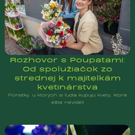
Rozhovor s Poupatami:
Od spolužiačok zo
strednej k majiteľkám
kvetinárstva
Floristky, u ktorých si ľudia kupujú kvety, ktoré
ešte nevideli