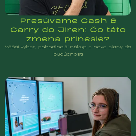
Presúvame Cash &
Carry do Jiren: Čo táto
zmena prinesie?
Väčší výber, pohodlnejší nákup a nové plány do
budúcnosti