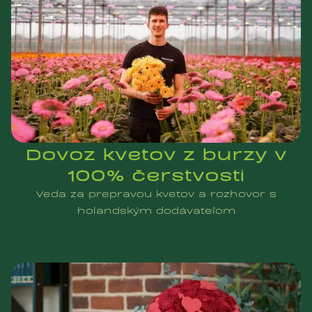
Dovoz kvetov z burzy v
100% čerstvosti
Veda za prepravou kvetov a rozhovor s
holandským dodávateľom