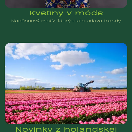
Kvetiny v móde
Nadčasový motív, ktorý stále udáva trendy
Novinky z holandskej