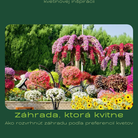
kvetinovej inšpirácii
Záhrada, ktorá kvitne
Ako rozvrhnúť záhradu podľa preferencií kvetov