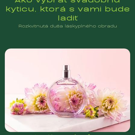
kyticu, ktorá s vami bude
ladiť
Rozkvitnutá duša láskyplného obradu