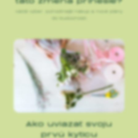
Väčší výber, pohodlnejší nákup a nové plány
do budúcnosti
Ako uviazať svoju
prvú kyticu