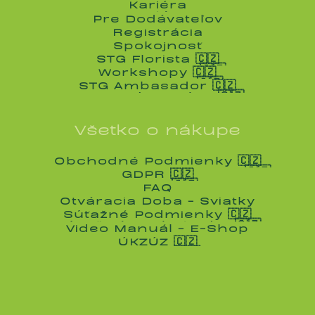
Kariéra
Kariéra
Pre Dodávateľov
Pre Dodávateľov
Registrácia
Registrácia
Spokojnosť
Spokojnosť
STG Florista 🇨🇿
STG Florista 🇨🇿
Workshopy 🇨🇿
Workshopy 🇨🇿
STG Ambasador 🇨🇿
STG Ambasador 🇨🇿
Všetko o nákupe
Obchodné Podmienky 🇨🇿
Obchodné Podmienky 🇨🇿
GDPR 🇨🇿
GDPR 🇨🇿
FAQ
FAQ
Otváracia Doba - Sviatky
Otváracia Doba - Sviatky
Súťažné Podmienky 🇨🇿
Súťažné Podmienky 🇨🇿
Video Manuál - E-Shop
Video Manuál - E-Shop
ÚKZÚZ 🇨🇿
ÚKZÚZ 🇨🇿