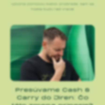
Vytvorte pomocou kvetov prostredie, kam sa
hostia budú radi vracať
Presúvame Cash &
Carry do Jiren: Čo
táto zmena prinesie?