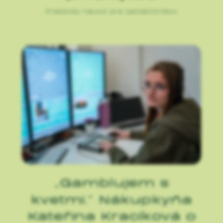
Praktický návod pre začiatočníkov
„Gamblujem s
kvetmi.“ Nákupkyňa
Kateřina Kracíková o