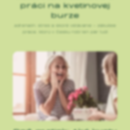
práci na kvetinovej
burze
Adrenalín, stres a skoré vstávanie – zákulisie
práce, ktorú v Česku robí len pár ľudí