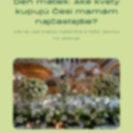
Deň matiek: Aké kvety
kupujú Česi mamám
najčastejšie?
Kde sa vzal sviatok materstva a koľko Čechov
ho oslavuje