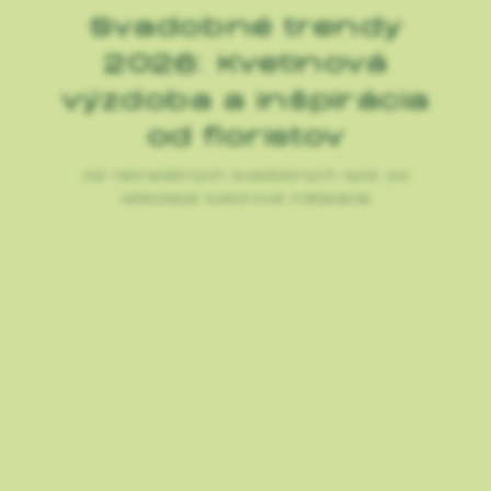
Svadobné trendy
2026: Kvetinová
výzdoba a inšpirácia
od floristov
Od netradičných svadobných kytíc po
veľkolepé kvetinové inštalácie