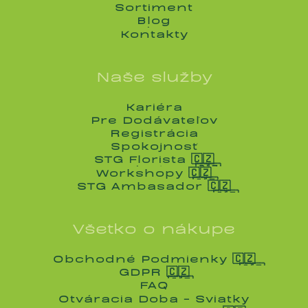
Služby
Sortiment
Sortiment
Blog
Blog
Kontakty
Kontakty
Naše služby
Kariéra
Kariéra
Pre Dodávateľov
Pre Dodávateľov
Registrácia
Registrácia
Spokojnosť
Spokojnosť
STG Florista 🇨🇿
STG Florista 🇨🇿
Workshopy 🇨🇿
Workshopy 🇨🇿
STG Ambasador 🇨🇿
STG Ambasador 🇨🇿
Všetko o nákupe
Obchodné Podmienky 🇨🇿
Obchodné Podmienky 🇨🇿
GDPR 🇨🇿
GDPR 🇨🇿
FAQ
FAQ
Otváracia Doba - Sviatky