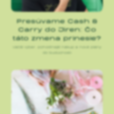
Presúvame Cash &
Carry do Jiren: Čo
táto zmena prinesie?
Väčší výber, pohodlnejší nákup a nové plány
do budúcnosti