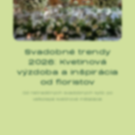
Svadobné trendy
2026: Kvetinová
výzdoba a inšpirácia
od floristov
Od netradičných svadobných kytíc po
veľkolepé kvetinové inštalácie