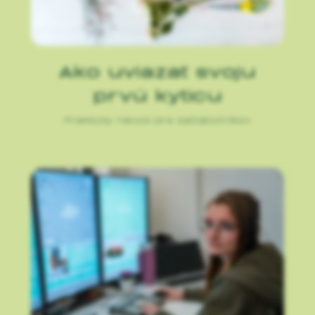
Ako uviazať svoju
prvú kyticu
Praktický návod pre začiatočníkov