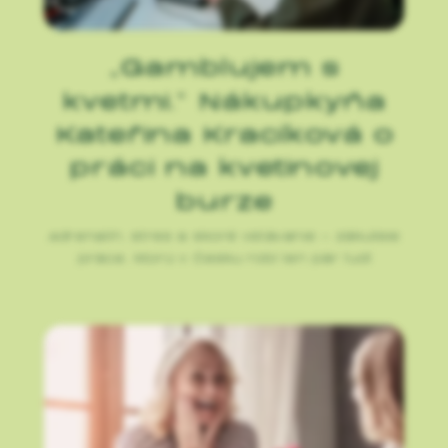
„Gamblujem s
kvetmi.“ Nákupkyňa
Kateřina Kracíková o
práci na kvetinovej
burze
Adrenalín, stres a skoré vstávanie – zákulisie
práce, ktorú v Česku robí len pár ľudí