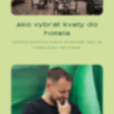
Ako vybrať kvety do
hotela
Vytvorte pomocou kvetov prostredie, kam sa
hostia budú radi vracať