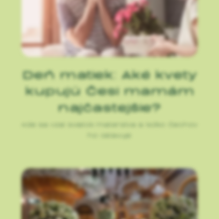
Deň matiek: Aké kvety
kupujú Česi mamám
najčastejšie?
Kde sa vzal sviatok materstva a koľko Čechov
ho oslavuje