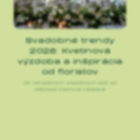
Svadobné trendy
2026: Kvetinová
výzdoba a inšpirácia
od floristov
Od netradičných svadobných kytíc po
veľkolepé kvetinové inštalácie