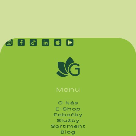
Menu
O Nás
O Nás
E-Shop
E-Shop
Pobočky
Pobočky
Služby
Služby
Sortiment
Sortiment
Blog