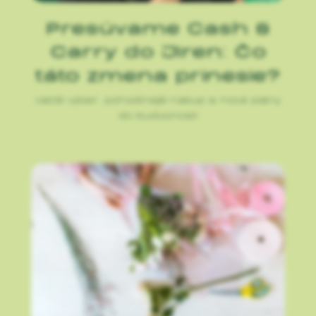
Presúvame Cash &
Carry do Jiren: Čo
táto zmena prinesie?
Väčší výber, pohodlnejší nákup a nové plány
do budúcnosti