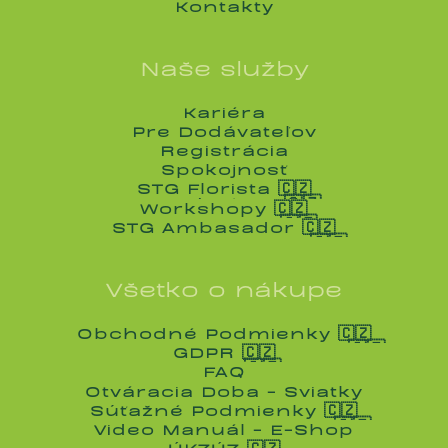
Blog
Kontakty
Kontakty
Naše služby
Kariéra
Kariéra
Pre Dodávateľov
Pre Dodávateľov
Registrácia
Registrácia
Spokojnosť
Spokojnosť
STG Florista 🇨🇿
STG Florista 🇨🇿
Workshopy 🇨🇿
Workshopy 🇨🇿
STG Ambasador 🇨🇿
STG Ambasador 🇨🇿
Všetko o nákupe
Obchodné Podmienky 🇨🇿
Obchodné Podmienky 🇨🇿
GDPR 🇨🇿
GDPR 🇨🇿
FAQ
FAQ
Otváracia Doba - Sviatky
Otváracia Doba - Sviatky
Súťažné Podmienky 🇨🇿
Súťažné Podmienky 🇨🇿
Video Manuál - E-Shop
Video Manuál - E-Shop
ÚKZÚZ 🇨🇿