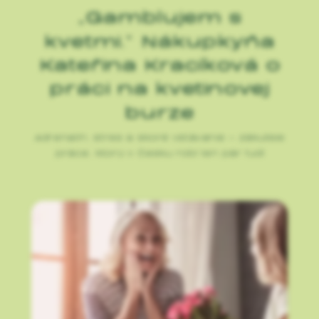
„Gamblujem s
kvetmi.“ Nákupkyňa
Kateřina Kracíková o
práci na kvetinovej
burze
Adrenalín, stres a skoré vstávanie – zákulisie
práce, ktorú v Česku robí len pár ľudí