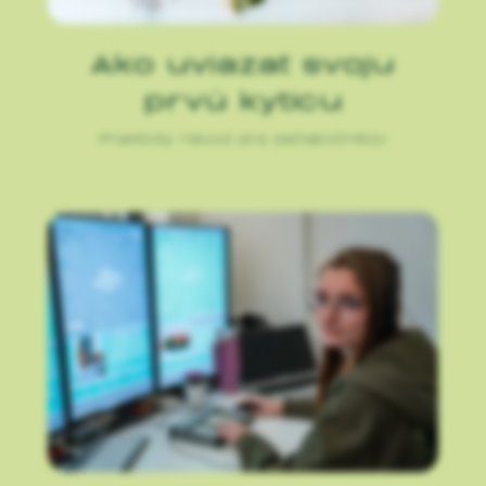
Ako uviazať svoju
prvú kyticu
Praktický návod pre začiatočníkov