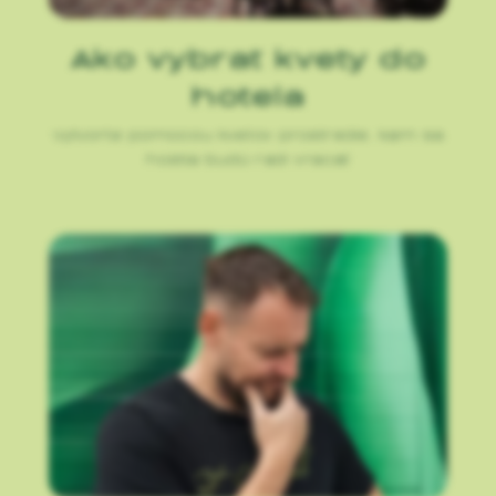
Ako vybrať kvety do
hotela
Vytvorte pomocou kvetov prostredie, kam sa
hostia budú radi vracať