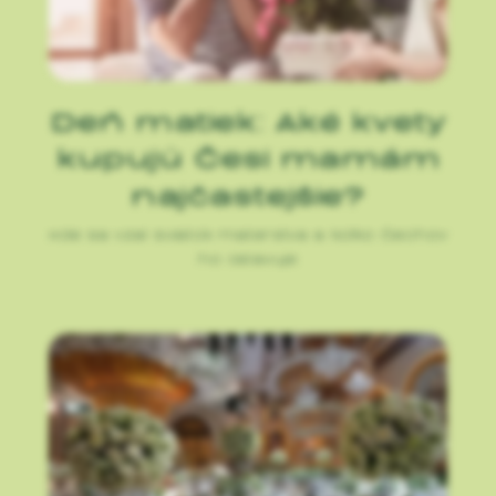
Deň matiek: Aké kvety
kupujú Česi mamám
najčastejšie?
Kde sa vzal sviatok materstva a koľko Čechov
ho oslavuje