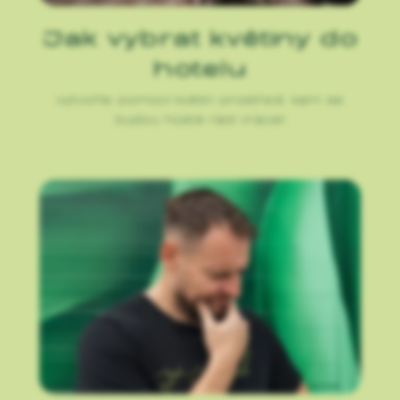
Jak vybrat květiny do
hotelu
Vytvořte pomocí květin prostředí, kam se
budou hosté rádi vracet