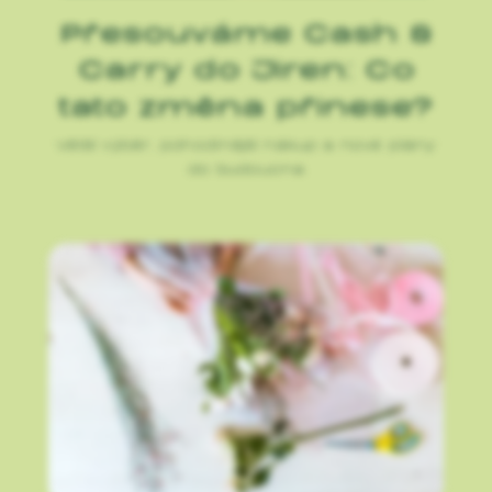
Přesouváme Cash &
Carry do Jiren: Co
tato změna přinese?
Větší výběr, pohodlnější nákup a nové plány
do budoucna