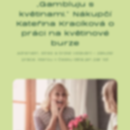
„Gambluju s
květinami.“ Nákupčí
Kateřina Kracíková o
práci na květinové
burze
Adrenalin, stres a brzké vstávání – zákulisí
práce, kterou v Česku dělá jen pár lidí