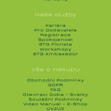
Kontakty
Naše služby
Kariéra
Kariéra
Pro Dodavatele
Pro Dodavatele
Registrace
Registrace
Spokojenost
Spokojenost
STG Florista
STG Florista
Workshopy
Workshopy
STG Ambasador
STG Ambasador
Vše o nákupu
Obchodní Podmínky
Obchodní Podmínky
GDPR
GDPR
FAQ
FAQ
Otevírací Doba - Svátky
Otevírací Doba - Svátky
Soutěžní Podmínky
Soutěžní Podmínky
Video Manuál - E-Shop
Video Manuál - E-Shop
ÚKZÚZ