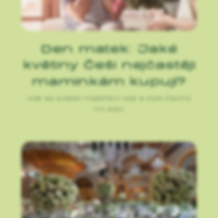
Den matek: Jaké
květiny Češi nejčastěji
maminkám kupují?
Kde se svátek mateřství vzal a kolik Čechů
ho slaví