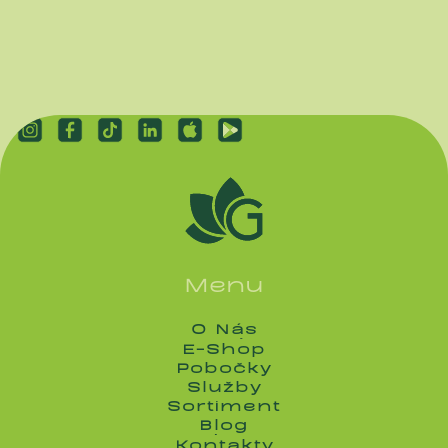
Menu
O Nás
O Nás
E-Shop
E-Shop
Pobočky
Pobočky
Služby
Služby
Sortiment
Sortiment
Blog
Blog
Kontakty