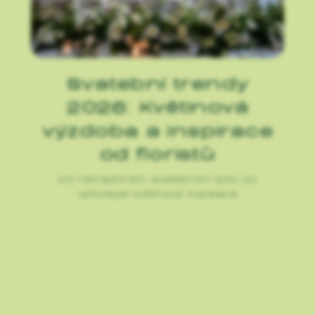
Svatební trendy
2026: Květinová
výzdoba a inspirace
od floristů
Od netradičních svatebních kytic po
velkolepé květinové instalace