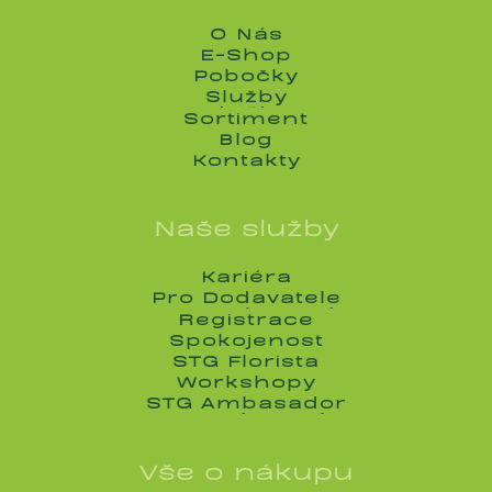
O Nás
O Nás
E-Shop
E-Shop
Pobočky
Pobočky
Služby
Služby
Sortiment
Sortiment
Blog
Blog
Kontakty
Kontakty
Naše služby
Kariéra
Kariéra
Pro Dodavatele
Pro Dodavatele
Registrace
Registrace
Spokojenost
Spokojenost
STG Florista
STG Florista
Workshopy
Workshopy
STG Ambasador
STG Ambasador
Vše o nákupu