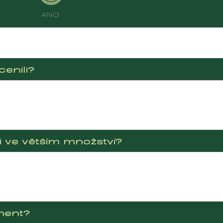
ANO
enili?
i ve větším množství?
ment?