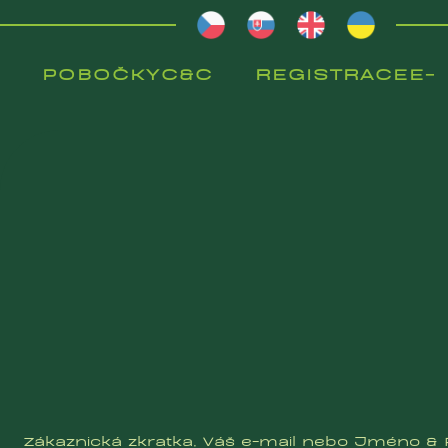
POBOČKY
C&C
REGISTRACE
E-
POBOČKY
C&C
REGISTRACE
SH
E-
SH
Zákaznická zkratka, Váš e-mail nebo Jméno & P