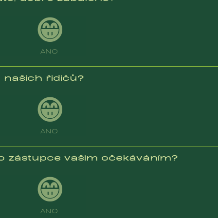
😁
ANO
našich řidičů?
😁
ANO
o zástupce vašim očekáváním?
😁
ANO