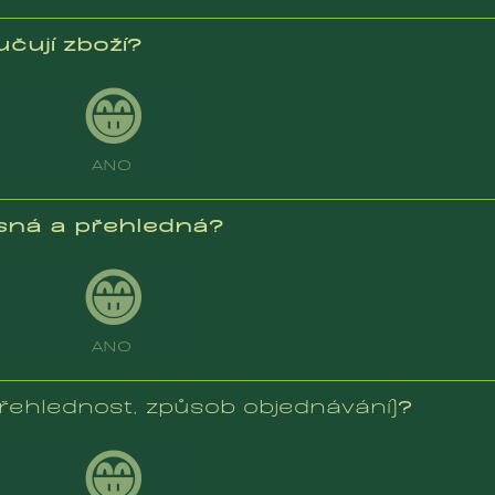
učují zboží?
😁
ANO
sná a přehledná?
😁
ANO
přehlednost, způsob objednávání)
?
😁