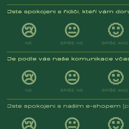
Jste spokojeni s řidiči, kteří vám dor
😢
😐
🙂
NE
SPÍŠE NE
SPÍŠE ANO
Je podle vás naše komunikace vča
😢
😐
🙂
NE
SPÍŠE NE
SPÍŠE ANO
Jste spokojeni s naším e-shopem
(
😢
😐
🙂