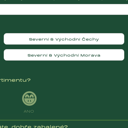
Severní & Východní Čechy
Severní & Východní Morava
rtimentu?
😁
ANO
áte, dobře zabalené?