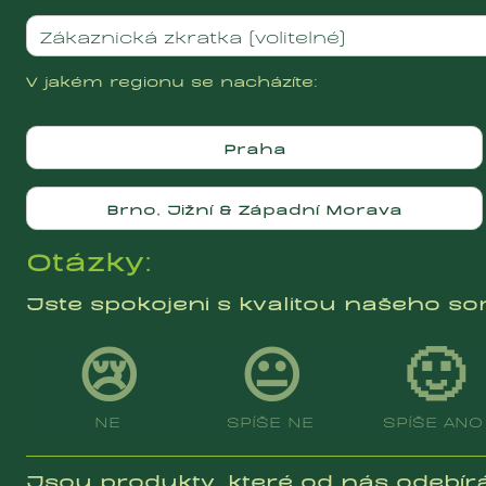
V jakém regionu se nacházíte:
Praha
Brno, Jižní & Západní Morava
Otázky:
Jste spokojeni s kvalitou našeho so
😢
😐
🙂
NE
SPÍŠE NE
SPÍŠE ANO
Jsou produkty, které od nás odebír