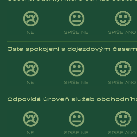
😢
😐
🙂
NE
SPÍŠE NE
SPÍŠE ANO
Jste spokojeni s dojezdovým časem 
😢
😐
🙂
NE
SPÍŠE NE
SPÍŠE ANO
Odpovídá úroveň služeb obchodníh
😢
😐
🙂
NE
SPÍŠE NE
SPÍŠE ANO