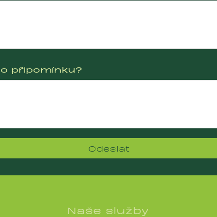
bo připomínku?
Naše služby