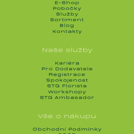
O Nás
E-Shop
E-Shop
Pobočky
Pobočky
Služby
Služby
Sortiment
Sortiment
Blog
Blog
Kontakty
Kontakty
Naše služby
Kariéra
Kariéra
Pro Dodavatele
Pro Dodavatele
Registrace
Registrace
Spokojenost
Spokojenost
STG Florista
STG Florista
Workshopy
Workshopy
STG Ambasador
STG Ambasador
Vše o nákupu
Obchodní Podmínky
Obchodní Podmínky