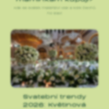
Kde se svátek mateřství vzal a kolik Čechů
ho slaví
Svatební trendy
2026: Květinová