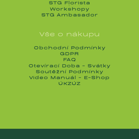
Spokojenost
STG Florista
STG Florista
Workshopy
Workshopy
STG Ambasador
STG Ambasador
Vše o nákupu
Obchodní Podmínky
Obchodní Podmínky
GDPR
GDPR
FAQ
FAQ
Otevírací Doba - Svátky
Otevírací Doba - Svátky
Soutěžní Podmínky
Soutěžní Podmínky
Video Manuál - E-Shop
Video Manuál - E-Shop
ÚKZÚZ
ÚKZÚZ