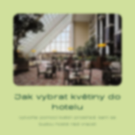
Jak vybrat květiny do
hotelu
Vytvořte pomocí květin prostředí, kam se
budou hosté rádi vracet