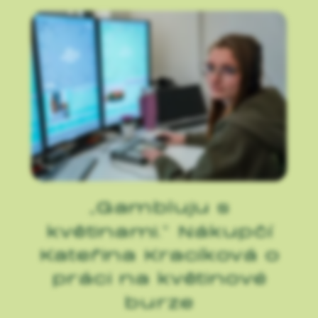
„Gambluju s
květinami.“ Nákupčí
Kateřina Kracíková o
práci na květinové
burze