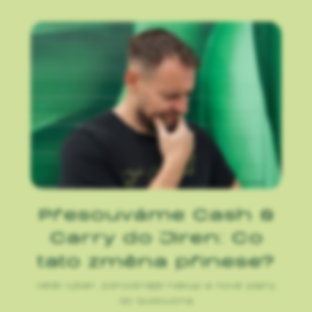
Přesouváme Cash &
Carry do Jiren: Co
tato změna přinese?
Větší výběr, pohodlnější nákup a nové plány
do budoucna