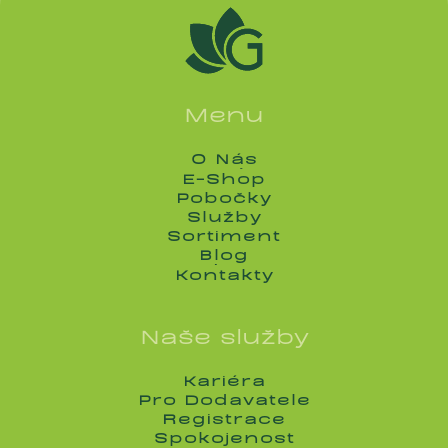
Menu
O Nás
O Nás
E-Shop
E-Shop
Pobočky
Pobočky
Služby
Služby
Sortiment
Sortiment
Blog
Blog
Kontakty
Kontakty
Naše služby
Kariéra
Kariéra
Pro Dodavatele
Pro Dodavatele
Registrace
Registrace
Spokojenost