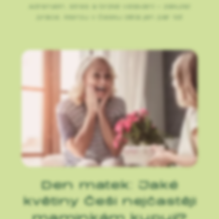
Adrenalin, stres a brzké vstávání – zákulisí
práce, kterou v Česku dělá jen pár lidí
Den matek: Jaké
květiny Češi nejčastěji
maminkám kupují?