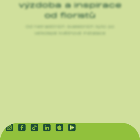
výzdoba a inspirace
od floristů
Od netradičních svatebních kytic po
velkolepé květinové instalace