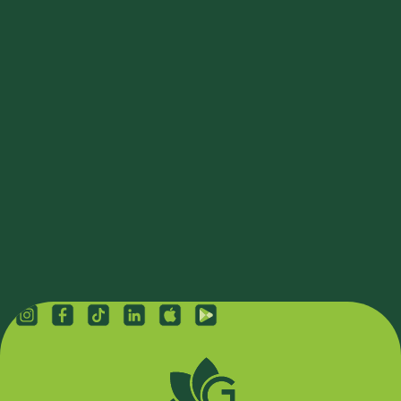
Як воно?
Ну, повно гарних квітів і рослин!