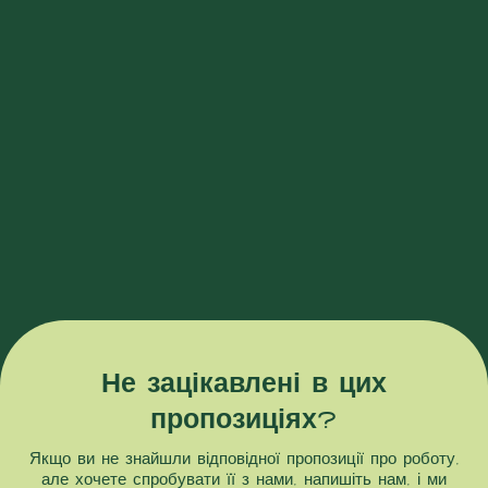
Водій групи C — доставка товару
клієнтам
Прага, Брно, Словаччина
Брати участь!
Не зацікавлені в цих
пропозиціях?
Якщо ви не знайшли відповідної пропозиції про роботу,
але хочете спробувати її з нами, напишіть нам, і ми