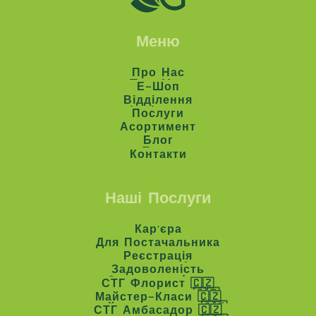
Меню
Про Нас
Про Нас
Е-Шоп
Е-Шоп
Відділення
Відділення
Послуги
Послуги
Асортимент
Асортимент
Блог
Блог
Контакти
Контакти
Наші Послуги
Кар'єра
Кар'єра
Для Постачальника
Для Постачальника
Реєстрація
Реєстрація
Задоволеність
Задоволеність
СТГ Флорист 🇨🇿
СТГ Флорист 🇨🇿
Майстер-Класи 🇨🇿
Майстер-Класи 🇨🇿
СТГ Амбасадор 🇨🇿