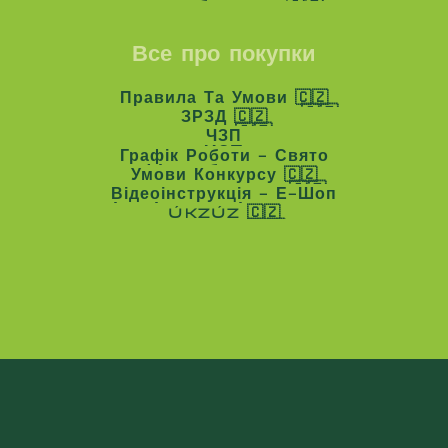
СТГ Амбасадор 🇨🇿
Все про покупки
Правила Та Умови 🇨🇿
Правила Та Умови 🇨🇿
ЗРЗД 🇨🇿
ЗРЗД 🇨🇿
ЧЗП
ЧЗП
Графік Роботи - Свято
Графік Роботи - Свято
Умови Конкурсу 🇨🇿
Умови Конкурсу 🇨🇿
Відеоінструкція - Е-Шоп
Відеоінструкція - Е-Шоп
ÚKZÚZ 🇨🇿
ÚKZÚZ 🇨🇿