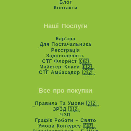
Асортимент
Блог
Блог
Контакти
Контакти
Наші Послуги
Кар'єра
Кар'єра
Для Постачальника
Для Постачальника
Реєстрація
Реєстрація
Задоволеність
Задоволеність
СТГ Флорист 🇨🇿
СТГ Флорист 🇨🇿
Майстер-Класи 🇨🇿
Майстер-Класи 🇨🇿
СТГ Амбасадор 🇨🇿
СТГ Амбасадор 🇨🇿
Все про покупки
Правила Та Умови 🇨🇿
Правила Та Умови 🇨🇿
ЗРЗД 🇨🇿
ЗРЗД 🇨🇿
ЧЗП
ЧЗП
Графік Роботи - Свято
Графік Роботи - Свято
Умови Конкурсу 🇨🇿
Умови Конкурсу 🇨🇿