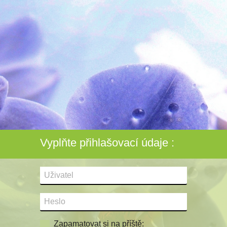
Vyplňte přihlašovací údaje :
Zapamatovat si na příště: