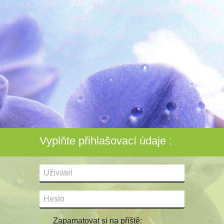
Vyplňte přihlašovací údaje :
Zapamatovat si na příště: