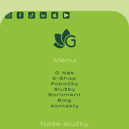
Menu
O Nás
O Nás
E-Shop
E-Shop
Pobočky
Pobočky
Služby
Služby
Sortiment
Sortiment
Blog
Blog
Kontakty
Kontakty
Naše služby