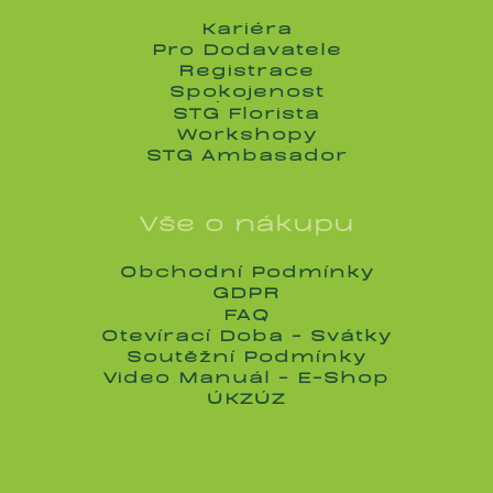
Kariéra
Kariéra
Pro Dodavatele
Pro Dodavatele
Registrace
Registrace
Spokojenost
Spokojenost
STG Florista
STG Florista
Workshopy
Workshopy
STG Ambasador
STG Ambasador
Vše o nákupu
Obchodní Podmínky
Obchodní Podmínky
GDPR
GDPR
FAQ
FAQ
Otevírací Doba - Svátky
Otevírací Doba - Svátky
Soutěžní Podmínky
Soutěžní Podmínky
Video Manuál - E-Shop
Video Manuál - E-Shop
ÚKZÚZ
ÚKZÚZ