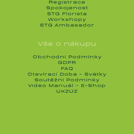
Pro Dodavatele
Registrace
Registrace
Spokojenost
Spokojenost
STG Florista
STG Florista
Workshopy
Workshopy
STG Ambasador
STG Ambasador
Vše o nákupu
Obchodní Podmínky
Obchodní Podmínky
GDPR
GDPR
FAQ
FAQ
Otevírací Doba - Svátky
Otevírací Doba - Svátky
Soutěžní Podmínky
Soutěžní Podmínky
Video Manuál - E-Shop
Video Manuál - E-Shop
ÚKZÚZ
ÚKZÚZ