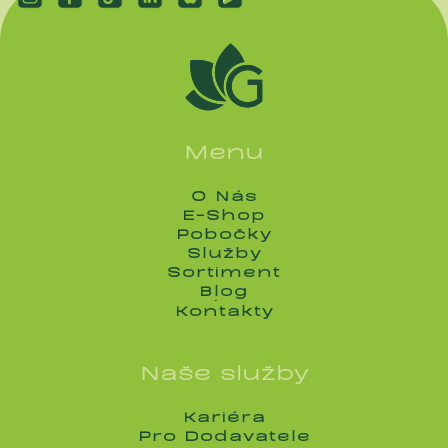
Menu
O Nás
O Nás
E-Shop
E-Shop
Pobočky
Pobočky
Služby
Služby
Sortiment
Sortiment
Blog
Blog
Kontakty
Kontakty
Naše služby
Kariéra
Kariéra
Pro Dodavatele