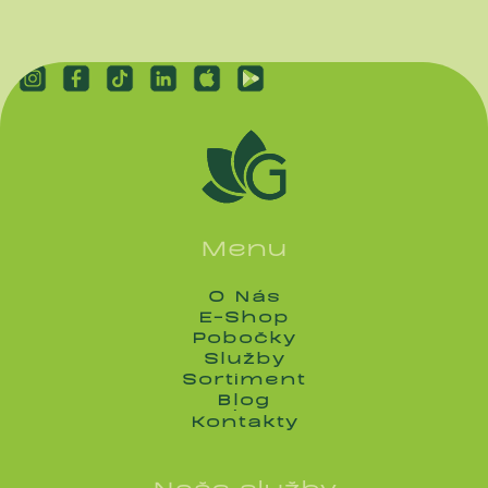
Menu
O Nás
O Nás
E-Shop
E-Shop
Pobočky
Pobočky
Služby
Služby
Sortiment
Sortiment
Blog
Blog
Kontakty
Kontakty
Naše služby