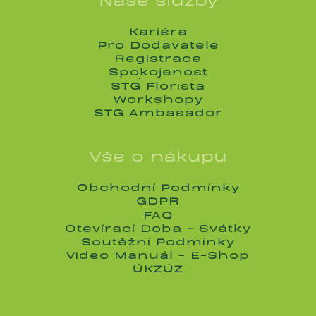
Kariéra
Kariéra
Pro Dodavatele
Pro Dodavatele
Registrace
Registrace
Spokojenost
Spokojenost
STG Florista
STG Florista
Workshopy
Workshopy
STG Ambasador
STG Ambasador
Vše o nákupu
Obchodní Podmínky
Obchodní Podmínky
GDPR
GDPR
FAQ
FAQ
Otevírací Doba - Svátky
Otevírací Doba - Svátky
Soutěžní Podmínky
Soutěžní Podmínky
Video Manuál - E-Shop
Video Manuál - E-Shop
ÚKZÚZ
ÚKZÚZ