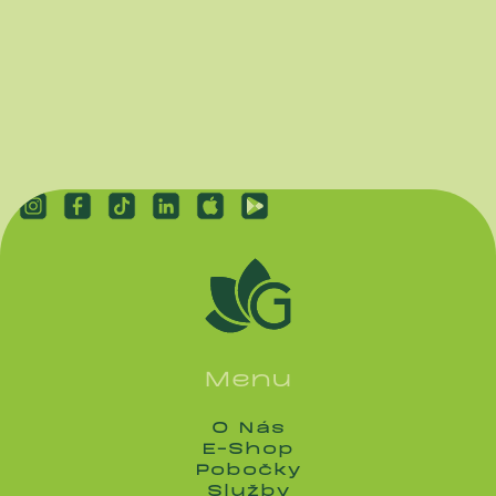
Menu
O Nás
O Nás
E-Shop
E-Shop
Pobočky
Pobočky
Služby