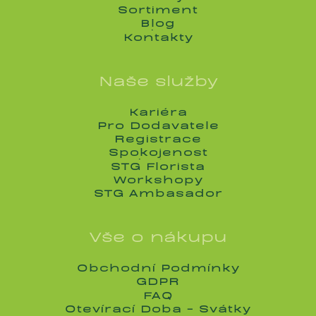
Služby
Sortiment
Sortiment
Blog
Blog
Kontakty
Kontakty
Naše služby
Kariéra
Kariéra
Pro Dodavatele
Pro Dodavatele
Registrace
Registrace
Spokojenost
Spokojenost
STG Florista
STG Florista
Workshopy
Workshopy
STG Ambasador
STG Ambasador
Vše o nákupu
Obchodní Podmínky
Obchodní Podmínky
GDPR
GDPR
FAQ
FAQ
Otevírací Doba - Svátky