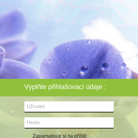
Vyplňte přihlašovací údaje :
Zapamatovat si na příště: