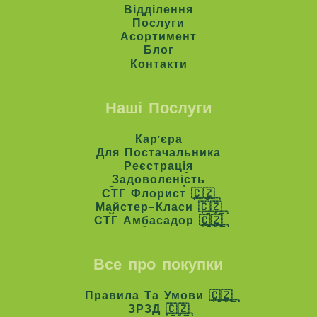
Е-Шоп
Відділення
Відділення
Послуги
Послуги
Асортимент
Асортимент
Блог
Блог
Контакти
Контакти
Наші Послуги
Кар'єра
Кар'єра
Для Постачальника
Для Постачальника
Реєстрація
Реєстрація
Задоволеність
Задоволеність
СТГ Флорист 🇨🇿
СТГ Флорист 🇨🇿
Майстер-Класи 🇨🇿
Майстер-Класи 🇨🇿
СТГ Амбасадор 🇨🇿
СТГ Амбасадор 🇨🇿
Все про покупки
Правила Та Умови 🇨🇿
Правила Та Умови 🇨🇿
ЗРЗД 🇨🇿