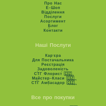
Про Нас
Про Нас
Е-Шоп
Е-Шоп
Відділення
Відділення
Послуги
Послуги
Асортимент
Асортимент
Блог
Блог
Контакти
Контакти
Наші Послуги
Кар'єра
Кар'єра
Для Постачальника
Для Постачальника
Реєстрація
Реєстрація
Задоволеність
Задоволеність
СТГ Флорист 🇨🇿
СТГ Флорист 🇨🇿
Майстер-Класи 🇨🇿
Майстер-Класи 🇨🇿
СТГ Амбасадор 🇨🇿
СТГ Амбасадор 🇨🇿
Все про покупки