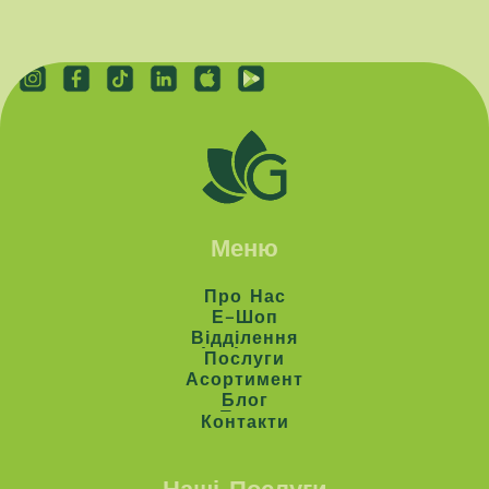
Меню
Про Нас
Про Нас
Е-Шоп
Е-Шоп
Відділення
Відділення
Послуги
Послуги
Асортимент
Асортимент
Блог
Блог
Контакти
Контакти
Наші Послуги