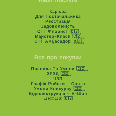
Кар'єра
Кар'єра
Для Постачальника
Для Постачальника
Реєстрація
Реєстрація
Задоволеність
Задоволеність
СТГ Флорист 🇨🇿
СТГ Флорист 🇨🇿
Майстер-Класи 🇨🇿
Майстер-Класи 🇨🇿
СТГ Амбасадор 🇨🇿
СТГ Амбасадор 🇨🇿
Все про покупки
Правила Та Умови 🇨🇿
Правила Та Умови 🇨🇿
ЗРЗД 🇨🇿
ЗРЗД 🇨🇿
ЧЗП
ЧЗП
Графік Роботи - Свято
Графік Роботи - Свято
Умови Конкурсу 🇨🇿
Умови Конкурсу 🇨🇿
Відеоінструкція - Е-Шоп
Відеоінструкція - Е-Шоп
ÚKZÚZ 🇨🇿
ÚKZÚZ 🇨🇿