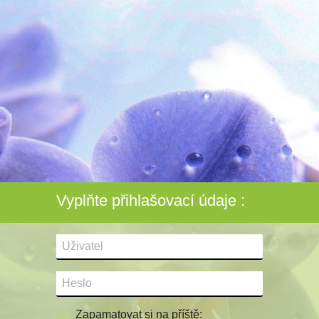
Vyplňte přihlašovací údaje :
Zapamatovat si na příště: