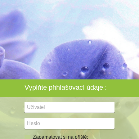
Vyplňte přihlašovací údaje :
Zapamatovat si na příště: