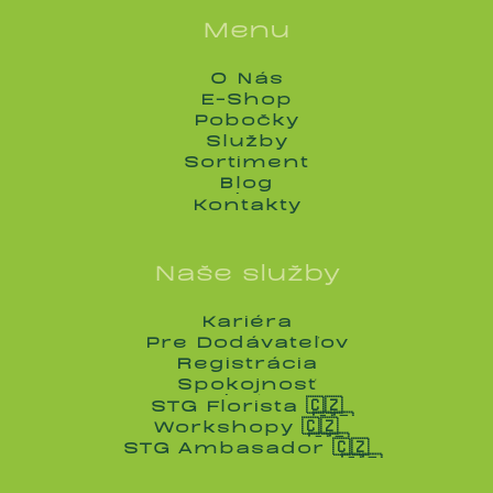
Menu
O Nás
O Nás
E-Shop
E-Shop
Pobočky
Pobočky
Služby
Služby
Sortiment
Sortiment
Blog
Blog
Kontakty
Kontakty
Naše služby
Kariéra
Kariéra
Pre Dodávateľov
Pre Dodávateľov
Registrácia
Registrácia
Spokojnosť
Spokojnosť
STG Florista 🇨🇿
STG Florista 🇨🇿
Workshopy 🇨🇿
Workshopy 🇨🇿
STG Ambasador 🇨🇿
STG Ambasador 🇨🇿