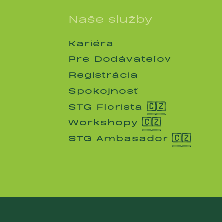
Naše služby
Kariéra
Kariéra
Pre Dodávateľov
Pre Dodávateľov
Registrácia
Registrácia
Spokojnosť
Spokojnosť
STG Florista 🇨🇿
STG Florista 🇨🇿
Workshopy 🇨🇿
Workshopy 🇨🇿
STG Ambasador 🇨🇿
STG Ambasador 🇨🇿