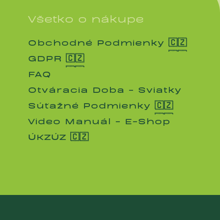
Všetko o nákupe
Obchodné Podmienky 🇨🇿
Obchodné Podmienky 🇨🇿
GDPR 🇨🇿
GDPR 🇨🇿
FAQ
FAQ
Otváracia Doba - Sviatky
Otváracia Doba - Sviatky
Súťažné Podmienky 🇨🇿
Súťažné Podmienky 🇨🇿
Video Manuál - E-Shop
Video Manuál - E-Shop
ÚKZÚZ 🇨🇿
ÚKZÚZ 🇨🇿