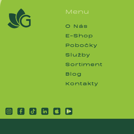
Menu
O Nás
O Nás
E-Shop
E-Shop
Pobočky
Pobočky
Služby
Služby
Sortiment
Sortiment
Blog
Blog
Kontakty
Kontakty