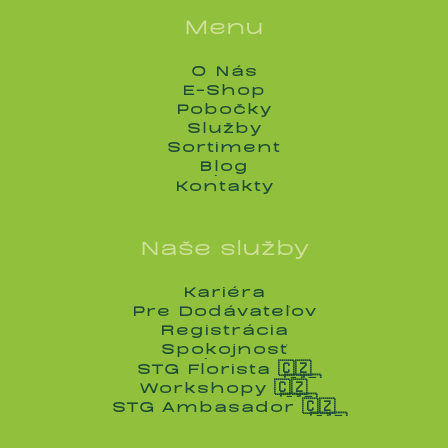
Menu
O Nás
O Nás
E-Shop
E-Shop
Pobočky
Pobočky
Služby
Služby
Sortiment
Sortiment
Blog
Blog
Kontakty
Kontakty
Naše služby
Kariéra
Kariéra
Pre Dodávateľov
Pre Dodávateľov
Registrácia
Registrácia
Spokojnosť
Spokojnosť
STG Florista 🇨🇿
STG Florista 🇨🇿
Workshopy 🇨🇿
Workshopy 🇨🇿
STG Ambasador 🇨🇿
STG Ambasador 🇨🇿